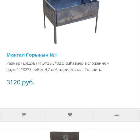
Мангал Горыныч №1
Размер (ДхШхВ):41,5*28,5*32,5 смРазмер в сложенном
виде:42*32*3 смВес:4,7 кгМатериал: стальТолщин..
3120 руб.