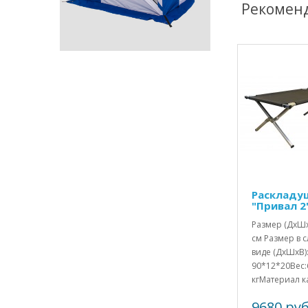
Рекомен
Раскладу
"Привал 2"
Размер (ДхШх
см Размер в
виде (ДхШхВ)
90*12*20Вес:
кгМатериал ка
9680 руб