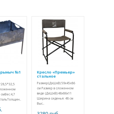
орыныч №1
Кресло «Премьер»
стальное
Размер(ДхШхВ) 59х45х86
*28,5*32,5
см Размер в сложенном
сложенном
виде (ДхШхВ):48х86х11
 смВес:4,7
Ширина сиденья: 48 см
стальТолщин..
Выс..
.
3280 руб.