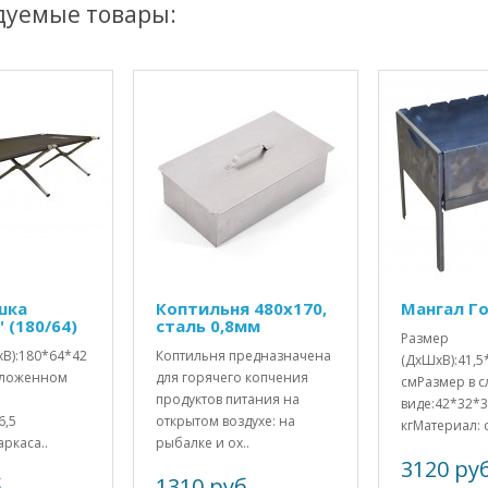
дуемые товары:
шка
Коптильня 480х170,
Мангал Г
 (180/64)
сталь 0,8мм
Размер
В):180*64*42
Коптильня предназначена
(ДхШхВ):41,5
 сложенном
для горячего копчения
смРазмер в 
:
продуктов питания на
виде:42*32*3
6,5
открытом воздухе: на
кгМатериал: 
ркаса..
рыбалке и ох..
3120 руб
.
1310 руб.