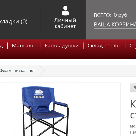
0 руб.
ВСЕГО:
Личный
кладки (0)
ВАША КОРЗИН
кабинет
рд
Мангалы
Раскладушки
Склад. столы
Ст
«Флагман» стальное
К
с
Мо
Нал