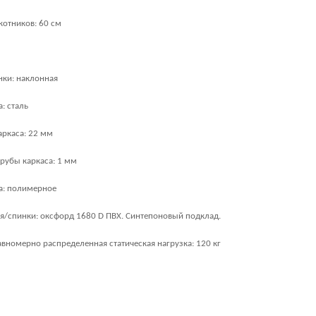
котников: 60 см
нки: наклонная
: сталь
аркаса: 22 мм
рубы каркаса: 1 мм
а: полимерное
я/спинки: оксфорд 1680
D
ПВХ. Синтепоновый подклад.
вномерно распределенная статическая нагрузка: 120 кг