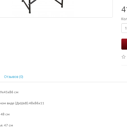
4
Ко
Отзывов (0)
59х45х86 см
ном виде (ДхШхВ):
48х86х11
 48 см
я: 47 см